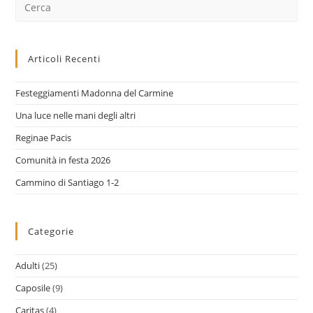
Cerca
nel
sito
web
Articoli Recenti
Festeggiamenti Madonna del Carmine
Una luce nelle mani degli altri
Reginae Pacis
Comunità in festa 2026
Cammino di Santiago 1-2
Categorie
Adulti
(25)
Caposile
(9)
Caritas
(4)