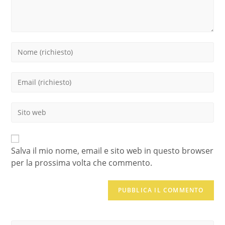
Inserisci
il
tuo
Inserisci
nome
il
o
tuo
nome
Inserisci
indirizzo
utente
l'URL
email
per
del
per
commentare
sito
commentare
web
Salva il mio nome, email e sito web in questo browser
(facoltativo)
per la prossima volta che commento.