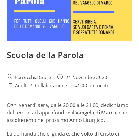
Scuola della Parola
Autore
Articolo
Parrocchia Croce
24 Novembre 2020
dell'articolo:
pubblicato:
Categoria
Commenti
Adulti
/
Collaborazione
0 Commenti
dell'articolo:
dell'articolo:
Ogni venerdì sera, dalle 20.00 alle 21.00, dedichiamo
del tempo ad approfondire il
Vangelo di Marco
, che
ascolteremo nel prossimo Anno Liturgico.
La domanda che ci guida è:
che volto di Cristo ci