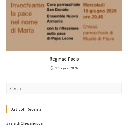
Reginae Pacis
4 Giugno 2026
Cerca
nel
sito
web
Articoli Recenti
Sagra di Chiesanuova