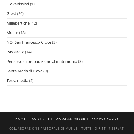
Giovanissimi
(17)
Grest
(26)
Millepertiche
(12)
Musile
(18)
NOI San Francesco Croce
(3)
Passarella
(14)
Percorso di preparazione al matrimonio
(3)
Santa Maria di Piave
(9)
Terza media
(5)
HOME
CONTATTI
ORARI SS. MESSE
PRIVACY POLICY
COLLABORAZIONE PASTORALE DI MUSILE - TUTTI I DIRITTI RISERVATI