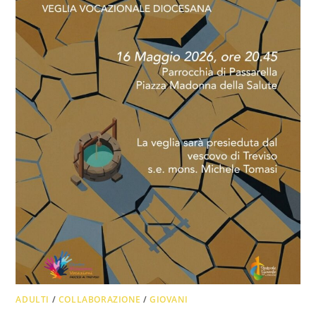
ADULTI
/
COLLABORAZIONE
/
GIOVANI