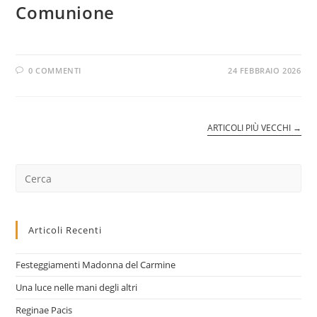
Comunione
0 COMMENTI
24 FEBBRAIO 2026
ARTICOLI PIÙ VECCHI
→
Cerca
nel
sito
web
Articoli Recenti
Festeggiamenti Madonna del Carmine
Una luce nelle mani degli altri
Reginae Pacis