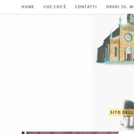
Salta
HOME
CHE COS’È
CONTATTI
ORARI SS. M
al
contenuto
SITO DELL