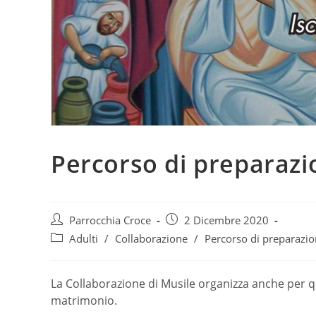
Percorso di preparaz
Autore
Articolo
Parrocchia Croce
2 Dicembre 2020
dell'articolo:
pubblicato:
Categoria
Adulti
/
Collaborazione
/
Percorso di preparazi
dell'articolo:
La Collaborazione di Musile organizza anche per q
matrimonio.