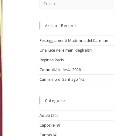
Cerca
nel
sito
web
Articoli Recenti
Festeggiamenti Madonna del Carmine
Una luce nelle mani degli altri
Reginae Pacis
Comunità in festa 2026
Cammino di Santiago 1-2
Categorie
Adulti
(25)
Caposile
(9)
Caritas
(4)