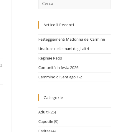
Cerca
nel
sito
web
Articoli Recenti
Festeggiamenti Madonna del Carmine
Una luce nelle mani degli altri
Reginae Pacis
22
Comunità in festa 2026
Cammino di Santiago 1-2
Categorie
Adulti
(25)
Caposile
(9)
Caritas
(4)