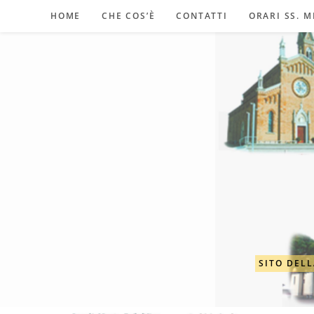
Salta
HOME
CHE COS’È
CONTATTI
ORARI SS. M
al
contenuto
SITO DELL