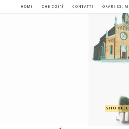
Salta
HOME
CHE COS’È
CONTATTI
ORARI SS. M
al
contenuto
SITO DELL