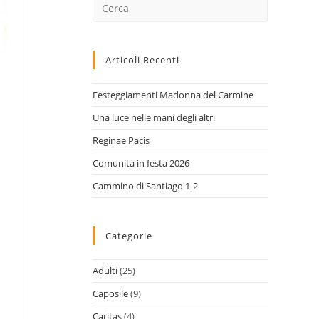
Cerca
nel
sito
web
Articoli Recenti
Festeggiamenti Madonna del Carmine
Una luce nelle mani degli altri
Reginae Pacis
Comunità in festa 2026
Cammino di Santiago 1-2
Categorie
Adulti
(25)
Caposile
(9)
Caritas
(4)