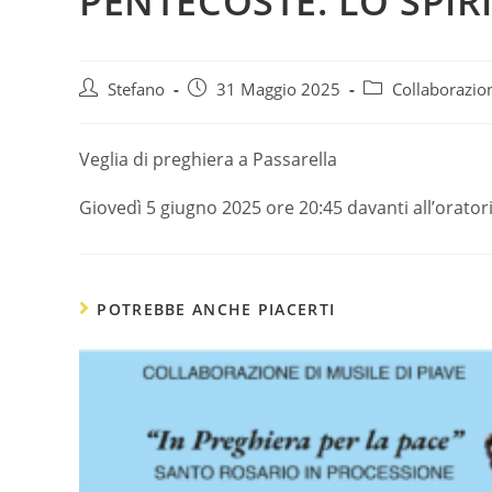
PENTECOSTE: LO SPIR
Autore
Articolo
Categoria
Stefano
31 Maggio 2025
Collaborazio
dell'articolo:
pubblicato:
dell'articolo:
Veglia di preghiera a Passarella
Giovedì 5 giugno 2025 ore 20:45 davanti all’orator
POTREBBE ANCHE PIACERTI