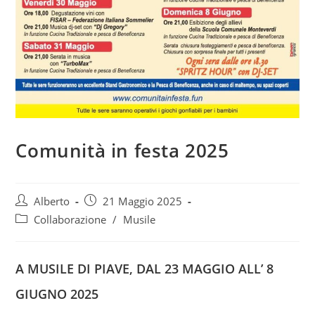
Comunità in festa 2025
Autore
Articolo
Alberto
21 Maggio 2025
dell'articolo:
pubblicato:
Categoria
Collaborazione
/
Musile
dell'articolo:
A MUSILE DI PIAVE, DAL 23 MAGGIO ALL’ 8
GIUGNO 202
5