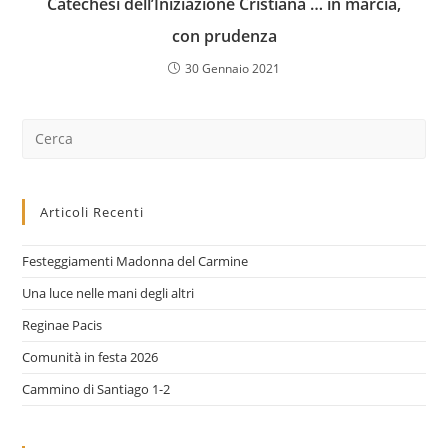
Catechesi dell’Iniziazione Cristiana … in marcia,
con prudenza
30 Gennaio 2021
Cerca
nel
sito
web
Articoli Recenti
Festeggiamenti Madonna del Carmine
Una luce nelle mani degli altri
Reginae Pacis
Comunità in festa 2026
Cammino di Santiago 1-2