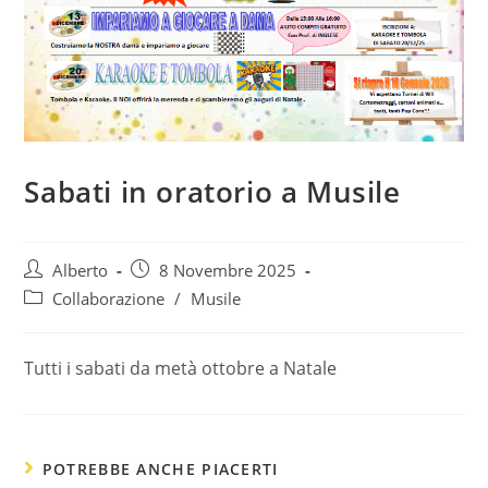
Sabati in oratorio a Musile
Autore
Articolo
Alberto
8 Novembre 2025
dell'articolo:
pubblicato:
Categoria
Collaborazione
/
Musile
dell'articolo:
Tutti i sabati da metà ottobre a Natale
POTREBBE ANCHE PIACERTI