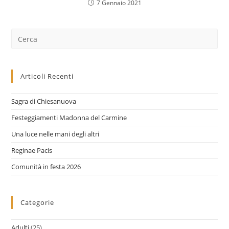
7 Gennaio 2021
Cerca
nel
sito
web
Articoli Recenti
Sagra di Chiesanuova
Festeggiamenti Madonna del Carmine
Una luce nelle mani degli altri
Reginae Pacis
Comunità in festa 2026
Categorie
Adulti
(25)