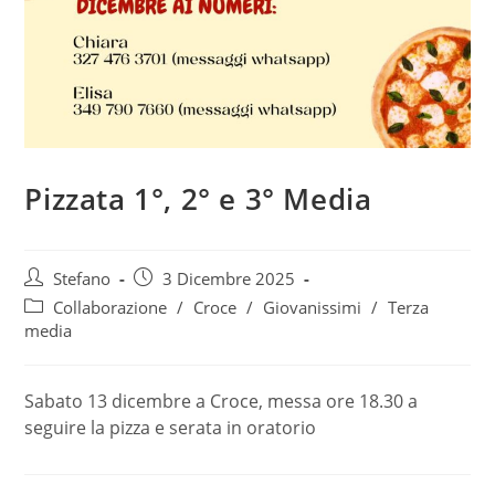
Pizzata 1°, 2° e 3° Media
Autore
Articolo
Stefano
3 Dicembre 2025
dell'articolo:
pubblicato:
Categoria
Collaborazione
/
Croce
/
Giovanissimi
/
Terza
dell'articolo:
media
Sabato 13 dicembre a Croce, messa ore 18.30 a
seguire la pizza e serata in oratorio