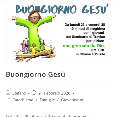
Buongiorno Gesù
Autore
Articolo
Stefano
21 Febbraio 2026
dell'articolo:
pubblicato:
Categoria
Catechismo
/
Famiglie
/
Giovanissimi
dell'articolo:
Dal 23 al 28 febbraio, 10 minuti di preghiera.